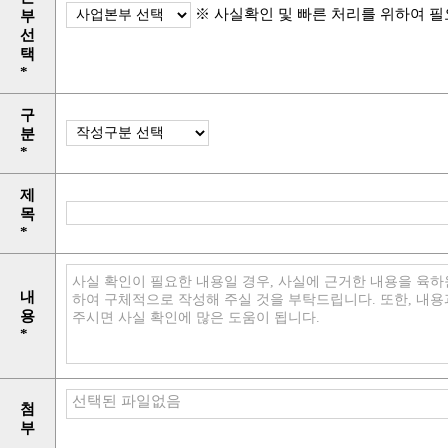
※ 사실확인 및 빠른 처리를 위하여 필
부
선
택
*
구
분
*
제
목
*
내
용
*
선택된 파일없음
첨
부